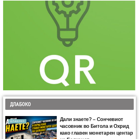
ДЛАБОКО
Дали знаете? – Сончевиот
ДЛАБОКО
часовник во Битола и Охрид
како главен монетарен центар