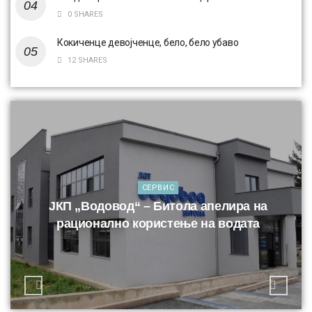
0 SHARES
Кокиченце девојченце, бело, бело убаво
12 SHARES
СЕРВИС
ЈКП „Водовод“ – Битола апелира на
рационално користење на водата