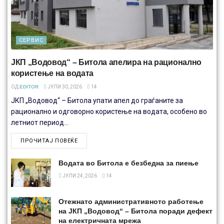
СЕРВИС
ЈКП „Водовод“ – Битола апелира на рационално
користење на водата
ОД
EDITOR
ЈУЛИ 30, 2026
14
ЈКП „Водовод“ – Битола упати апел до граѓаните за
рационално и одговорно користење на водата, особено во
летниот период...
ПРОЧИТАЈ ПОВЕЌЕ
Водата во Битола е безбедна за пиење
ЈУЛИ 24, 2026
14
Отежнато административното работење
на ЈКП „Водовод“ – Битола поради дефект
на електричната мрежа