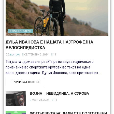
ЗЛАТЕН КЛУБ
ДУЊА ИВАНОВА Е НАШАТА НАЈТРОФЕЈНА
ВЕЛОСИПЕДИСТКА
ОД
EDITOR
СЕПТЕМВРИ 2, 2024
14
Титулата ,,државен првак“ претставува највисокото
признание во спортските кругови во текот на една
календарска година. Дуња Иванова, како претставник...
ПРОЧИТАЈ ПОВЕЌЕ
ВОЈНА – НЕВИДЛИВА, А СУРОВА
МАРТ 24, 2024
14
ФОТО-ИЗЛОЖБА: ДАЛИ СТЕ ПОДГОТВЕНИ