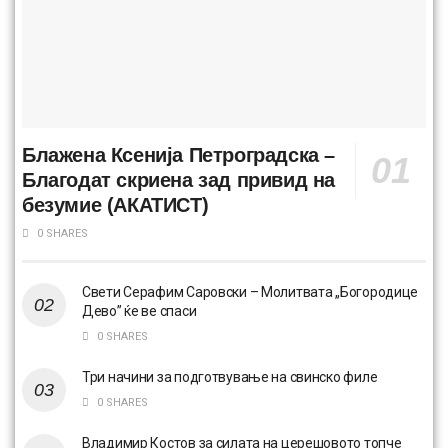
Блажена Ксенија Петроградска –
Благодат скриена зад привид на
безумие (АКАТИСТ)
0 SHARES
Свети Серафим Саровски – Молитвата „Богородице
Дево” ќе ве спаси
0 SHARES
Три начини за подготвување на свинско филе
0 SHARES
Владимир Костов за силата на церешовото топчe