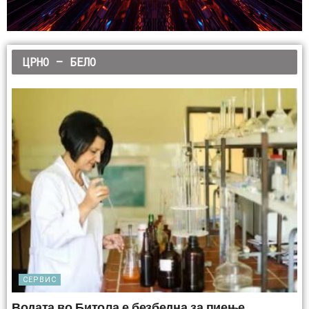
ЦРНО –
БЕЛО
СЕРВИС
Водата во Битола е безбедна за пиење