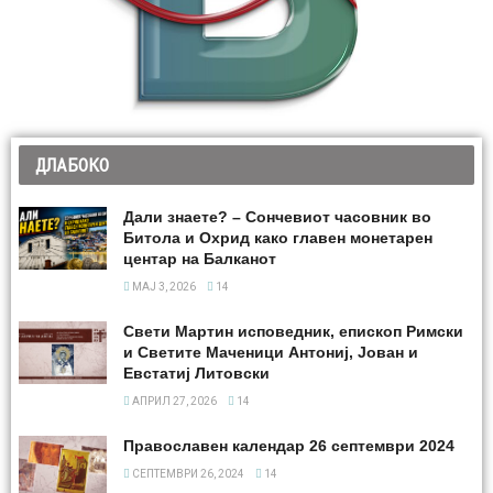
ДЛАБОКО
Дали знаете? – Сончевиот часовник во
Битола и Охрид како главен монетарен
центар на Балканот
МАЈ 3, 2026
14
Свети Мартин исповедник, епископ Римски
и Светите Маченици Антониј, Јован и
Евстатиј Литовски
АПРИЛ 27, 2026
14
Православен календар 26 септември 2024
СЕПТЕМВРИ 26, 2024
14