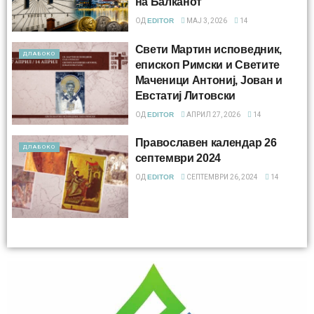
на Балканот
ОД
EDITOR
МАЈ 3, 2026
14
Свети Мартин исповедник,
ДЛАБОКО
епископ Римски и Светите
Маченици Антониј, Јован и
Евстатиј Литовски
ОД
EDITOR
АПРИЛ 27, 2026
14
Православен календар 26
ДЛАБОКО
септември 2024
ОД
EDITOR
СЕПТЕМВРИ 26, 2024
14