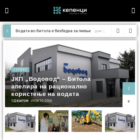
Отежнато административното работење на ЈКП „Водовод“ – Битола поради дефект на електричната мрежа
СЕРВИС
Водата во Битола е безбедна за
пиење
ОД
EDITOR
ЈУЛИ 24, 2026